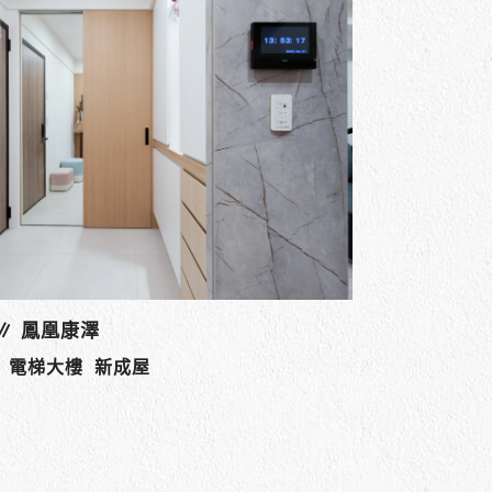
計 ∥ 高雄 易齊美牙醫診所
商業空間設
診所設計
高雄 老屋