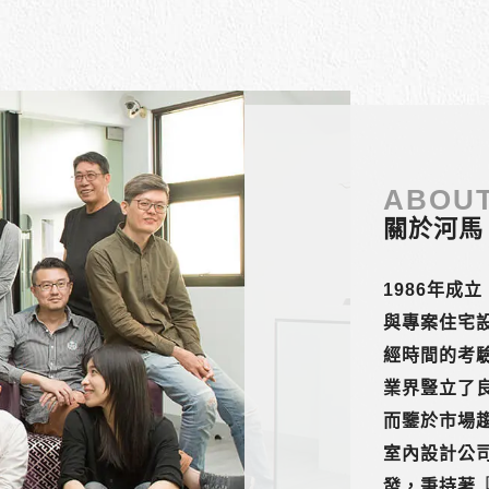
ABOUT
關於河馬
1986年成
與專案住宅
經時間的考
業界豎立了
而鑒於市場趨
室內設計公
發，秉持著