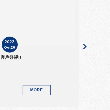
2021
2023
Aug02
May25
媒體分享｜東森新聞｜鋼鐵爸爸打造
媒體分享
完美之作
成開闊美
一家輕工業風的民宿，位於高雄鹽埕
近25年
區，民宿的簡約設計，全出自河馬家居
機能與設
室內設計創辦人 李高謨之手。
主選擇規
翻修，讓
MORE