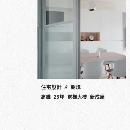
商業空間設計 ∥ 水綠方創意鍋物
枋寮 自地自建 餐廳設計