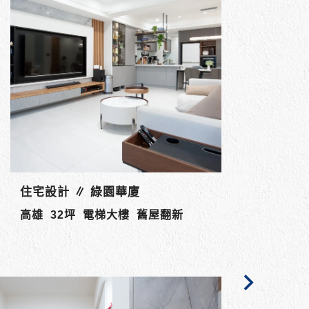
住宅設計 ∥ 享京城
商業空間設
高雄 15坪 電梯大樓 新成屋
舊屋翻新 