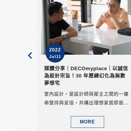
2022
Jul11
e｜以誠信
美術高雄，木遇色彩，暖南居所實現
化為無數
之路
猶記得年初才重新整理財務規劃，沒想
間的一連
到經歷武漢肺炎，所有計畫都變了調，
居即是最
美股多次熔斷、原油期貨負值，人類的
辦...人
生活方式產生巨大改變，所有意想不到
MORE
信」就是箇
的事情都發生了，也包括我們買下房
，認為若
子，非常意外。