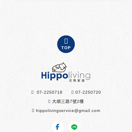
TOP
07-2250718
07-2250720
大順三路7號2樓
hippolivingservice@gmail.com