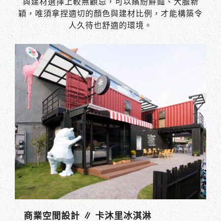
與建材選擇上較無顧忌，可以繽紛鮮豔、大膽新
穎，唯須拿捏適切的顏色與建材比例，才能構築令
人久待也舒適的環境。
商業空間設計 ∥ 卡沐里冰淇淋